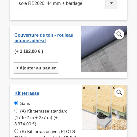
Isolé RE2020, 44 mm + bardage
Couverture de toit - rouleau
bitume adhésif
(+
3 192,00 €
)
+ Ajouter au panier
Kit terrasse
Sans
(A) Kit terrasse standard
(17.5x2 m + 2x7 m) (+
3 974,00 €)
(B) Kit terrasse avec PLOTS