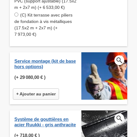
PVC (support ajustable) (17.5x2
m + 2x7 m) (+ 6 533,00 €)
(C) Kit terrasse avec piliers
de fondation à vis métalliques
(17.5x2 m + 2x7 m) (+
7 973,00 €)
Service montage (kit de base
hors options)
(+
29 080,00 €
)
+ Ajouter au panier
Système de gouttières en
acier Ruukki - gris anthracite
(+
718,00 €
)