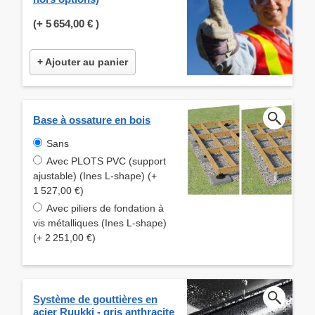
(+
5 654,00 €
)
+ Ajouter au panier
Base à ossature en bois
Sans
Avec PLOTS PVC (support
ajustable) (Ines L-shape) (+
1 527,00 €)
Avec piliers de fondation à
vis métalliques (Ines L-shape)
(+ 2 251,00 €)
Système de gouttières en
acier Ruukki - gris anthracite