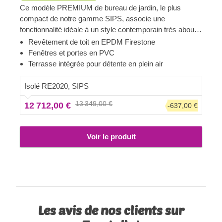
Ce modèle PREMIUM de bureau de jardin, le plus
compact de notre gamme SIPS, associe une
fonctionnalité idéale à un style contemporain très abouti,
comme tous les modèles les plus spacieux de cette
Revêtement de toit en EPDM Firestone
gamme. Si vous recherchez une solution très abordable
Fenêtres et portes en PVC
qui n'encombre pas votre jardin tout en vous offrant un
Terrasse intégrée pour détente en plein air
espace dédié pour travailler ou pour les loisirs, ce
modèle sera parfait pour vous.
Isolé RE2020, SIPS
13 349,00 €
12 712,00 €
-637,00 €
Voir le produit
Les avis de nos clients sur