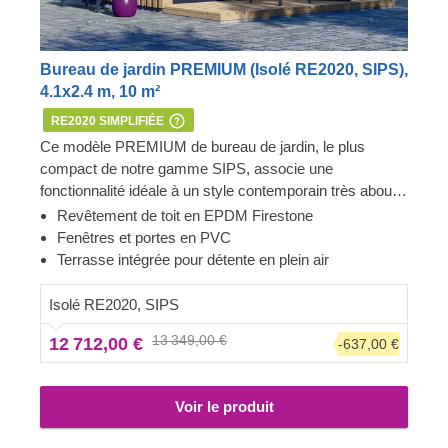
Bureau de jardin PREMIUM (Isolé RE2020, SIPS),
4.1x2.4 m, 10 m²
RE2020 SIMPLIFIÉE
Ce modèle PREMIUM de bureau de jardin, le plus
compact de notre gamme SIPS, associe une
fonctionnalité idéale à un style contemporain très abouti,
comme tous les modèles les plus spacieux de cette
Revêtement de toit en EPDM Firestone
gamme. Si vous recherchez une solution très abordable
Fenêtres et portes en PVC
qui n'encombre pas votre jardin tout en vous offrant un
Terrasse intégrée pour détente en plein air
espace dédié pour travailler ou pour les loisirs, ce
modèle sera parfait pour vous.
Isolé RE2020, SIPS
13 349,00 €
12 712,00 €
-637,00 €
Voir le produit