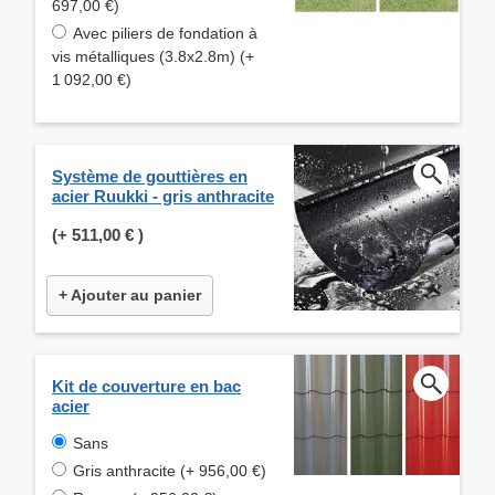
697,00 €)
Avec piliers de fondation à
vis métalliques (3.8x2.8m) (+
1 092,00 €)
Système de gouttières en
acier Ruukki - gris anthracite
(+
511,00 €
)
+ Ajouter au panier
Kit de couverture en bac
acier
Sans
Gris anthracite (+ 956,00 €)