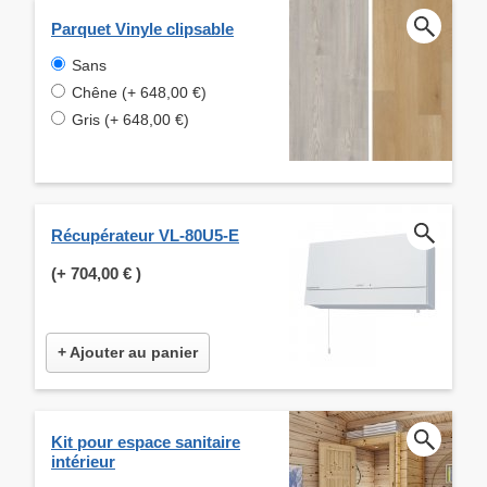
Parquet Vinyle clipsable
Sans
Chêne (+ 648,00 €)
Gris (+ 648,00 €)
Récupérateur VL-80U5-E
(+
704,00 €
)
+ Ajouter au panier
Kit pour espace sanitaire
intérieur