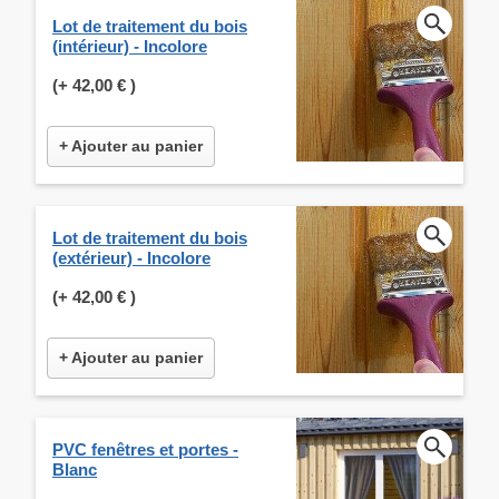
Lot de traitement du bois
(intérieur) - Incolore
(+
42,00 €
)
+ Ajouter au panier
Lot de traitement du bois
(extérieur) - Incolore
(+
42,00 €
)
+ Ajouter au panier
PVC fenêtres et portes -
Blanc