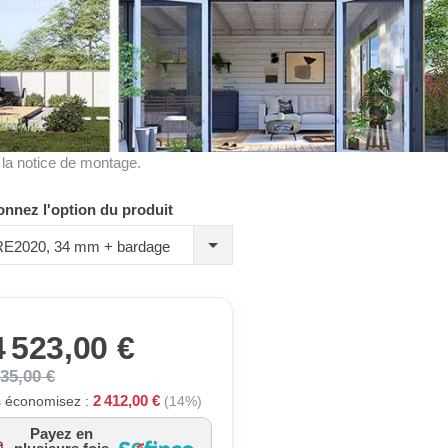
à la notice de montage.
onnez l'option du produit
 RE2020, 34 mm + bardage
 523,00 €
935,00 €
2 412,00 €
 économisez :
(14%)
Payez en