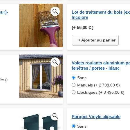
eur)-
Lot de traitement du bois (ext
Incolore
(+
56,00 €
)
+ Ajouter au panier
Volets roulants aluminium p
fenêtres / portes - blanc
Sans
te (+
Manuels (+ 2 798,00 €)
Electriques (+ 3 496,00 €)
Parquet Vinyle clipsable
Sans