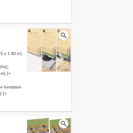
75 x 1.90 m)
S PVC
 m) (+
de fondation
) (+