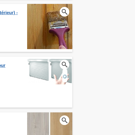
érieur) -
our