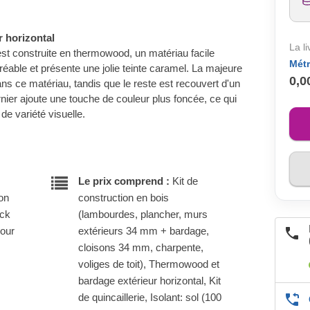
 horizontal
La l
st construite en thermowood, un matériau facile
Métr
réable et présente une jolie teinte caramel. La majeure
0,0
dans ce matériau, tandis que le reste est recouvert d'un
ier ajoute une touche de couleur plus foncée, ce qui
de variété visuelle.
Le prix comprend :
Kit de
son
construction en bois
ock
(lambourdes, plancher, murs
pour
extérieurs 34 mm + bardage,
cloisons 34 mm, charpente,
voliges de toit), Thermowood et
bardage extérieur horizontal, Kit
de quincaillerie, Isolant: sol (100