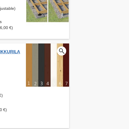
ustable)
s
6,00 €)
 TIKKURILA
€)
0 €)