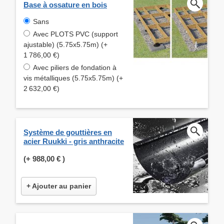
Base à ossature en bois
Sans
Avec PLOTS PVC (support
ajustable) (5.75x5.75m) (+
1 786,00 €)
Avec piliers de fondation à
vis métalliques (5.75x5.75m) (+
2 632,00 €)
Système de gouttières en
acier Ruukki - gris anthracite
(+
988,00 €
)
+ Ajouter au panier