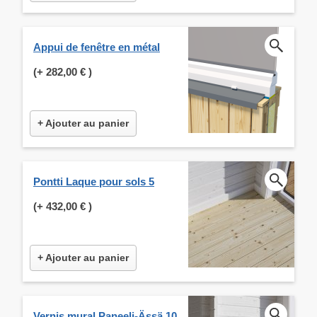
Appui de fenêtre en métal
(+
282,00 €
)
+ Ajouter au panier
Pontti Laque pour sols 5
(+
432,00 €
)
+ Ajouter au panier
Vernis mural Paneeli-Ässä 10