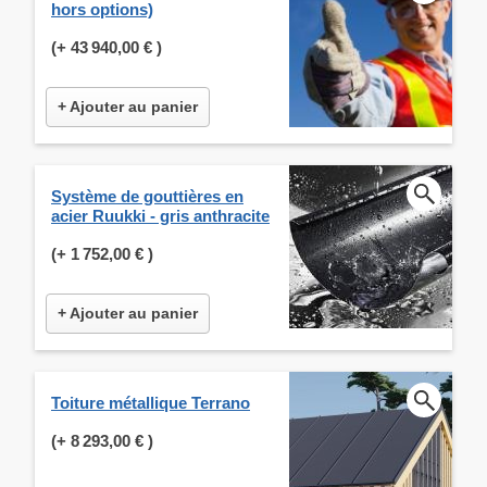
hors options)
(+
43 940,00 €
)
+ Ajouter au panier
Système de gouttières en
acier Ruukki - gris anthracite
(+
1 752,00 €
)
+ Ajouter au panier
Toiture métallique Terrano
(+
8 293,00 €
)