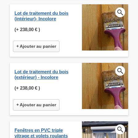
Lot de traitement du bois
(intérieur)- Incolore
(+
238,00 €
)
+ Ajouter au panier
Lot de traitement du bois
(extérieur) - Incolore
(+
238,00 €
)
+ Ajouter au panier
Fenêtres en PVC triple
vitrage et volets roulants