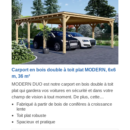
Carport en bois double à toit plat MODERN, 6x6
m, 36 m²
MODERN DUO est notre carport en bois double à toit
plat qui gardera vos voitures en sécurité et dans votre
champ de vision à tout moment. De plus, cette
construction robuste et spacieuse prodiguera à vos
Fabriqué à partir de bois de conifères à croissance
lente
voitures la protection solide dont elles ont besoin. Que
Toit plat robuste
vous souhaitiez disposer d'une place de stationnement
Spacieux et pratique
dédiée ou d'un ajout élégant à votre jardin, un carport
comme MODERN DUO est une toujours bonne idée : il