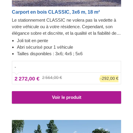
Carport en bois CLASSIC, 3x6 m, 18 m²
Le stationnement CLASSIC ne volera pas la vedette à
votre véhicule ou à votre résidence. Cependant, son
élégance sobre et discrète, et la qualité et la fiabilité de
sa construction font toute la différence. Vous aurez un
Joli toit en pente
accès facile aux deux côtés de votre voiture pour
Abri sécurisé pour 1 véhicule
l'entretien ou la réparation, tout en conservant de
Tailles disponibles : 3x6; 4x6 ; 5x6
l'espace pour du stockage. Un projet rapide qui vous
apportera une sérénité, dès l'assemblage terminé. Les
-
options en extra incluent des panneaux muraux
2 564,00 €
2 272,00 €
-292,00 €
additionnel, pour fermer un ou deux côtés du
stationnement, pour une protection renforcée face aux
intempéries. On ne sait jamais !
Voir le produit