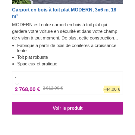
Carport en bois à toit plat MODERN, 3x6 m, 18
m²
MODERN est notre carport en bois à toit plat qui
gardera votre voiture en sécurité et dans votre champ
de vision à tout moment. De plus, cette construction
robuste et spacieuse prodiguera à votre voiture la
Fabriqué à partir de bois de conifères à croissance
lente
protection solide dont elle a besoin. Que vous souhaitiez
Toit plat robuste
disposer d'une place de stationnement dédiée ou d'un
Spacieux et pratique
ajout élégant à votre jardin, un carport comme
MODERN est une toujours bonne idée : il trouvera sa
-
place chez vous en un rien de temps. Maintenant, garer
votre voiture sera rapide et pratique, et vous préparer à
2 812,00 €
2 768,00 €
-44,00 €
aller faire un tour vous demandera moins d'efforts, car
votre voiture restera propre et bien rangée.
Voir le produit