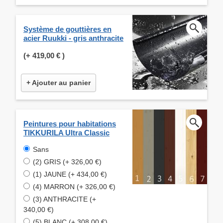
Système de gouttières en
acier Ruukki - gris anthracite
(+
419,00 €
)
+ Ajouter au panier
Peintures pour habitations
TIKKURILA Ultra Classic
Sans
(2) GRIS (+ 326,00 €)
(1) JAUNE (+ 434,00 €)
(4) MARRON (+ 326,00 €)
(3) ANTHRACITE (+
340,00 €)
(5) BLANC (+ 308,00 €)