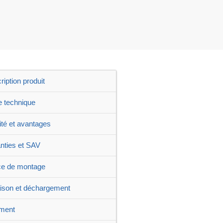
ription produit
e technique
ité et avantages
nties et SAV
ce de montage
aison et déchargement
ment