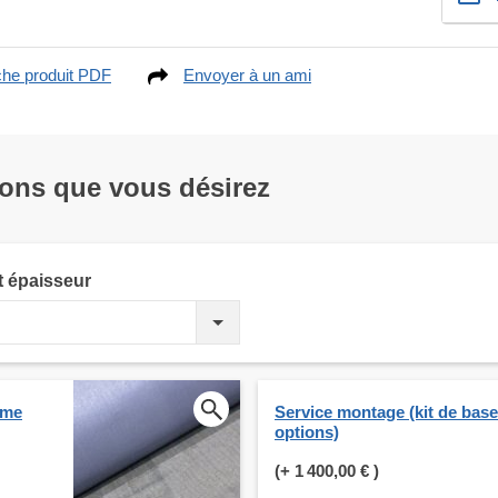
che produit PDF
Envoyer à un ami
ions que vous désirez
t épaisseur
ume
Service montage (kit de bas
options)
(+
1 400,00 €
)