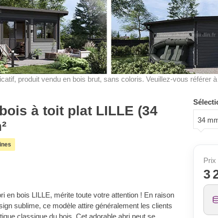
dicatif, produit vendu en bois brut, sans coloris. Veuillez-vous référer 
Sélecti
bois à toit plat LILLE (34
34 m
²
ines
Prix 
3 
ri en bois LILLE, mérite toute votre attention ! En raison
ign sublime, ce modèle attire généralement les clients
hétique classique du bois. Cet adorable abri peut se