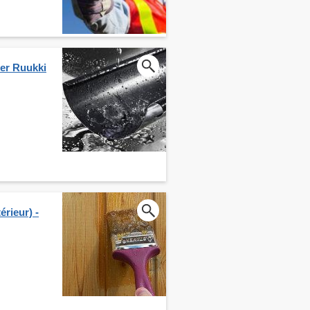
ier Ruukki
érieur) -