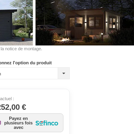
à la notice de montage.
onnez l'option du produit
m
actuel :
252,00 €
Payez en
plusieurs fois
avec