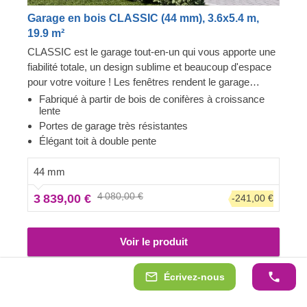
Garage en bois CLASSIC (44 mm), 3.6x5.4 m,
19.9 m²
CLASSIC est le garage tout-en-un qui vous apporte une
fiabilité totale, un design sublime et beaucoup d'espace
pour votre voiture ! Les fenêtres rendent le garage
lumineux et accueillant, et la construction robuste
Fabriqué à partir de bois de conifères à croissance
lente
assure la sécurité de votre voiture. Préparez-vous à
Portes de garage très résistantes
faire moins d'allers-retours à la station de lavage et à
Élégant toit à double pente
être fier de montrer votre toute nouvelle construction en
bois à vos invités. CLASSIC est un petit bijou qui
44 mm
apporte de grands avantages !
4 080,00 €
3 839,00 €
-241,00 €
Voir le produit
Écrivez-nous
Super affaire!