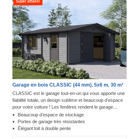
Super affaire!
Garage en bois CLASSIC (44 mm), 5x6 m, 30 m²
CLASSIC est le garage tout-en-un qui vous apporte une
fiabilité totale, un design sublime et beaucoup d'espace
pour votre voiture ! Les fenêtres rendent le garage
lumineux et accueillant, et la construction robuste
Beaucoup d'espace de stockage
assure la sécurité de votre voiture. Préparez-vous à
Portes de garage très résistantes
faire moins d'allers-retours à la station de lavage et à
Élégant toit à double pente
être fier de montrer votre toute nouvelle construction en