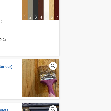
€)
0 €)
érieur) -
olets