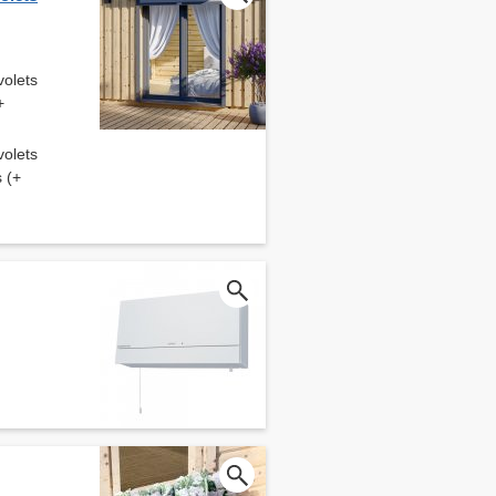
volets
+
volets
s (+