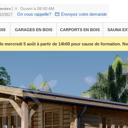
|
ventes
Ouvert à 08:00 AM
On vous rappelle?
Envoyez votre demande
320827
OIS
GARAGES EN BOIS
CARPORTS EN BOIS
SAUNA EX
 le mercredi 5 août à partir de 14h00 pour cause de formation. 