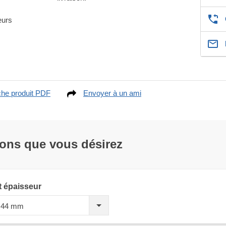
eurs
che produit PDF
Envoyer à un ami
ions que vous désirez
t épaisseur
4+44 mm