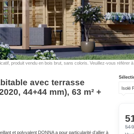
dicatif, produit vendu en bois brut, sans coloris. Veuillez-vous référer 
Sélecti
bitable avec terrasse
Isolé
2020, 44+44 mm), 63 m² +
51
54 
illant et polyvalent DONNA a pour particularité d'allier à