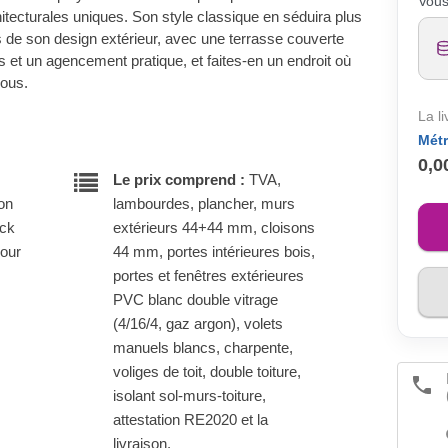
Vous
chitecturales uniques. Son style classique en séduira plus
s de son design extérieur, avec une terrasse couverte
s et un agencement pratique, et faites-en un endroit où
vous.
La l
Métr
0,0
Le prix comprend :
TVA,
son
lambourdes, plancher, murs
ock
extérieurs 44+44 mm, cloisons
pour
44 mm, portes intérieures bois,
portes et fenêtres extérieures
PVC blanc double vitrage
(4/16/4, gaz argon), volets
manuels blancs, charpente,
voliges de toit, double toiture,
isolant sol-murs-toiture,
attestation RE2020 et la
livraison.