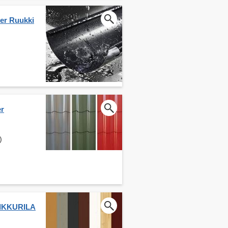
ier Ruukki
er
)
 TIKKURILA