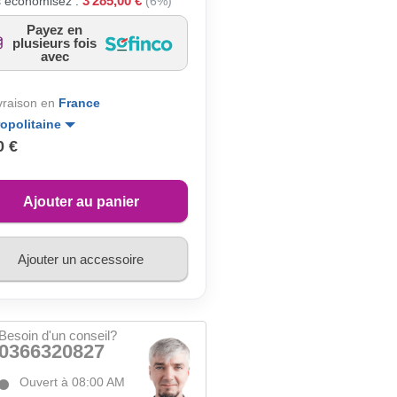
3 285,00 €
 économisez :
(6%)
Payez en
plusieurs fois
avec
ivraison en
France
opolitaine
0 €
Ajouter au panier
Ajouter un accessoire
Besoin d'un conseil?
0366320827
Ouvert à 08:00 AM