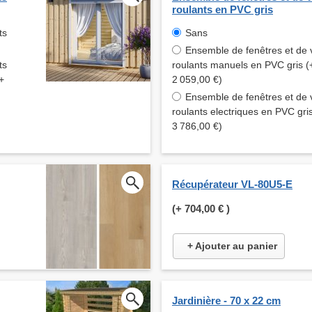
roulants en PVC gris
ts
Sans
Ensemble de fenêtres et de 
ts
roulants manuels en PVC gris (
+
2 059,00 €)
Ensemble de fenêtres et de 
roulants electriques en PVC gri
3 786,00 €)
Récupérateur VL-80U5-E
(+
704,00 €
)
+ Ajouter au panier
Jardinière - 70 x 22 cm