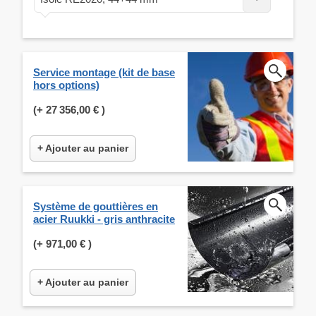
Service montage (kit de base
hors options)
(+
27 356,00 €
)
+ Ajouter au panier
Système de gouttières en
acier Ruukki - gris anthracite
(+
971,00 €
)
+ Ajouter au panier