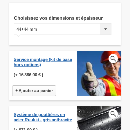
Choisissez vos dimensions et épaisseur
44+44 mm
Service montage (kit de base
hors options)
(+
16 386,00 €
)
+ Ajouter au panier
Système de gouttières en
acier Ruukki - gris anthracite
(+
971,00 €
)