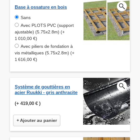
Base à ossature en bois
Sans
Avec PLOTS PVC (support
ajustable) (5.75x2.8m) (+
1 010,00 €)
Avec piliers de fondation à
vis métalliques (5.75x2.8m) (+
1 616,00 €)
Système de gouttières en
acier Ruukki - gris anthracite
(+
419,00 €
)
+ Ajouter au panier