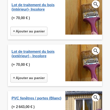
Lot de traitement du bois
(intérieur)- Incolore
(+
70,00 €
)
+ Ajouter au panier
Lot de traitement du bois
(extérieur) - Incolore
(+
70,00 €
)
+ Ajouter au panier
PVC fenêtres / portes (Blanc)
(+
2 643,00 €
)