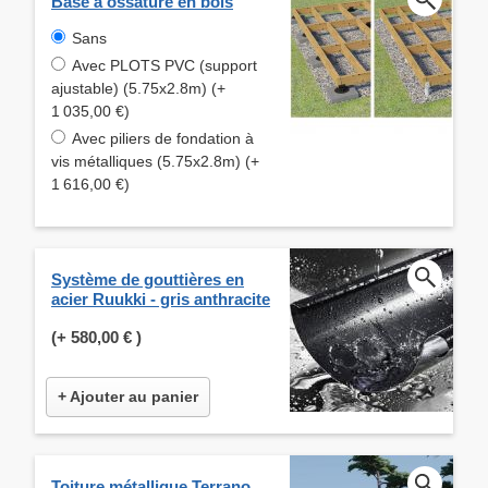
Base à ossature en bois
Sans
Avec PLOTS PVC (support
ajustable) (5.75x2.8m) (+
1 035,00 €)
Avec piliers de fondation à
vis métalliques (5.75x2.8m) (+
1 616,00 €)
Système de gouttières en
acier Ruukki - gris anthracite
(+
580,00 €
)
+ Ajouter au panier
Toiture métallique Terrano