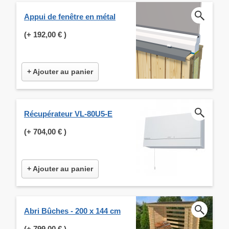
Appui de fenêtre en métal
(+
192,00 €
)
+ Ajouter au panier
Récupérateur VL-80U5-E
(+
704,00 €
)
+ Ajouter au panier
Abri Bûches - 200 x 144 cm
(+
799,00 €
)