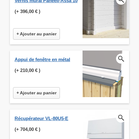
Vernis mural Paneeli-Ässä 10
(+
396,00 €
)
+ Ajouter au panier
Appui de fenêtre en métal
(+
210,00 €
)
+ Ajouter au panier
Récupérateur VL-80U5-E
(+
704,00 €
)