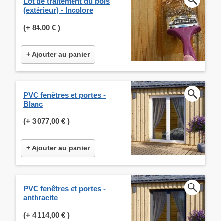
Lot de traitement du bois
(extérieur) - Incolore
(+
84,00 €
)
+ Ajouter au panier
PVC fenêtres et portes -
Blanc
(+
3 077,00 €
)
+ Ajouter au panier
PVC fenêtres et portes -
anthracite
(+
4 114,00 €
)