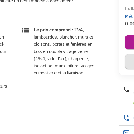
ait être un beau modèle à considérer !
La l
Métr
0,0
Le prix comprend :
TVA,
son
lambourdes, plancher, murs et
ock
cloisons, portes et fenêtres en
pour
bois en double vitrage verre
(4/6/4, vide d'air), charpente,
isolant sol-murs-toiture, voliges,
quincaillerie et la livraison.
eurs