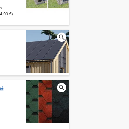
s
4,00 €)
mé