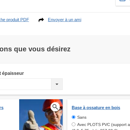
che produit PDF
Envoyer à un ami
ions que vous désirez
t épaisseur
rs
Base à ossature en bois
Sans
Avec PLOTS PVC (support aj