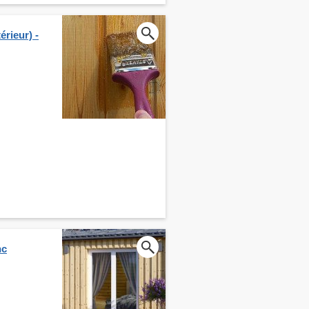
érieur) -
nc