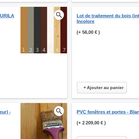
KKURILA
Lot de traitement du bois (int
Incolore
(+
56,00 €
)
+ Ajouter au panier
eur) -
PVC fenêtres et portes - Bla
(+
2 209,00 €
)