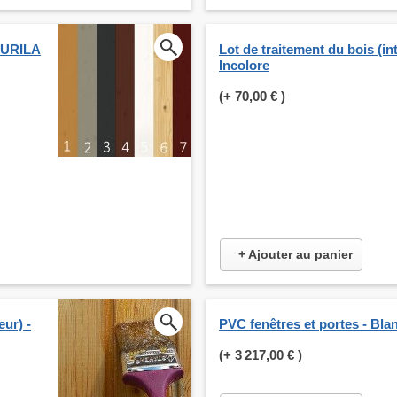
KKURILA
Lot de traitement du bois (int
Incolore
(+
70,00 €
)
+ Ajouter au panier
eur) -
PVC fenêtres et portes - Bla
(+
3 217,00 €
)