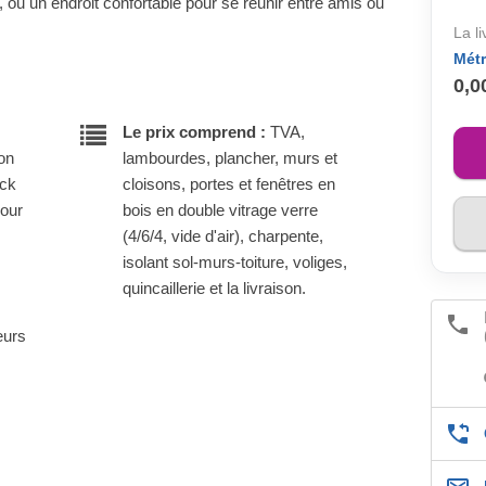
 ou un endroit confortable pour se réunir entre amis ou
La l
Métr
0,0
Le prix comprend :
TVA,
son
lambourdes, plancher, murs et
ock
cloisons, portes et fenêtres en
pour
bois en double vitrage verre
(4/6/4, vide d'air), charpente,
isolant sol-murs-toiture, voliges,
quincaillerie et la livraison.
eurs