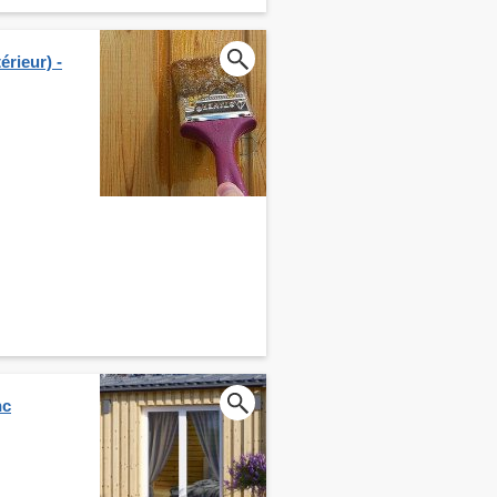
érieur) -
nc