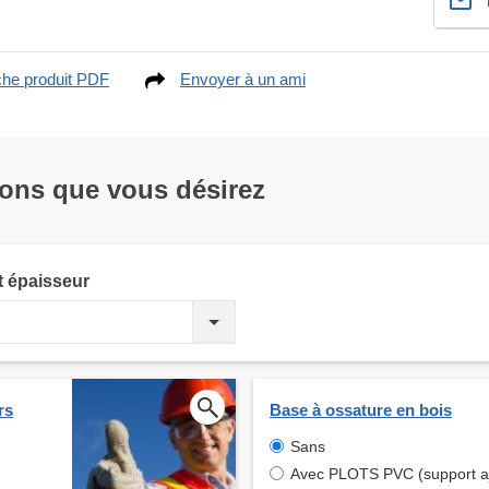
che produit PDF
Envoyer à un ami
ions que vous désirez
t épaisseur
rs
Base à ossature en bois
Sans
Avec PLOTS PVC (support aj