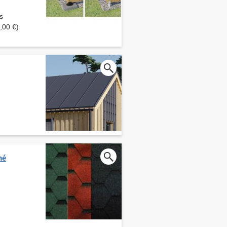
s
,00 €)
mé