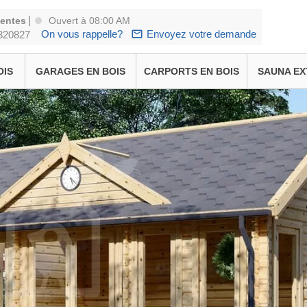
|
ventes
Ouvert à 08:00 AM
On vous rappelle?
Envoyez votre demande
320827
OIS
GARAGES EN BOIS
CARPORTS EN BOIS
SAUNA EX