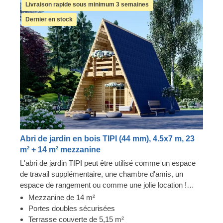
Livraison rapide sous minimum 3 semaines
Dernier en stock
Abri de jardin en bois TIPI (44 mm), 4.5x7 m, 23
m² + 14 m² mezzanine
L'abri de jardin TIPI peut être utilisé comme un espace
de travail supplémentaire, une chambre d'amis, un
espace de rangement ou comme une jolie location !
Meublez votre nouvelle terrasse avec des pièces
Mezzanine de 14 m²
élégantes, réunissez votre famille et profitez de la vue
Portes doubles sécurisées
depuis votre confortable abri de jardin. Il est temps de
Terrasse couverte de 5,15 m²