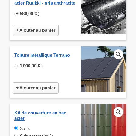
acier Ruukki - gris anthracite
(+
580,00 €
)
+ Ajouter au panier
Toiture métallique Terrano
(+
1 900,00 €
)
+ Ajouter au panier
Kit de couverture en bac
acier
Sans
Gris anthracite (+