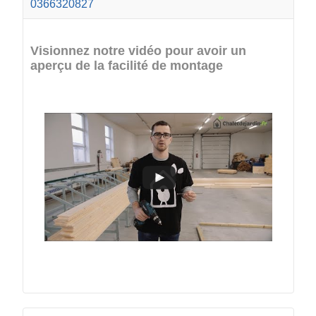
0366320827
Visionnez notre vidéo pour avoir un
aperçu de la facilité de montage