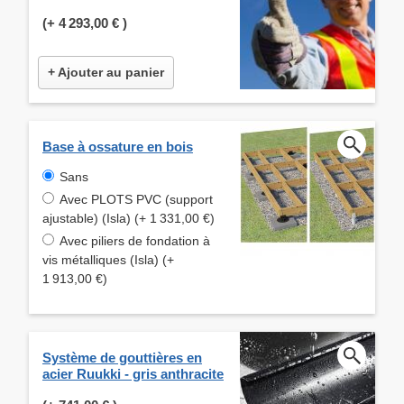
(+
4 293,00 €
)
+ Ajouter au panier
Base à ossature en bois
Sans
Avec PLOTS PVC (support
ajustable) (Isla) (+ 1 331,00 €)
Avec piliers de fondation à
vis métalliques (Isla) (+
1 913,00 €)
Système de gouttières en
acier Ruukki - gris anthracite