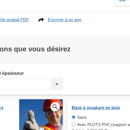
che produit PDF
Envoyer à un ami
ions que vous désirez
t épaisseur
rs
Base à ossature en bois
Sans
Avec PLOTS PVC (support aj