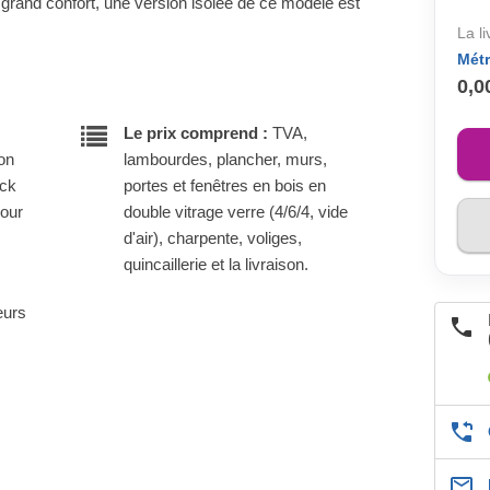
us grand confort, une version isolée de ce modèle est
La l
Métr
0,0
Le prix comprend :
TVA,
son
lambourdes, plancher, murs,
ock
portes et fenêtres en bois en
pour
double vitrage verre (4/6/4, vide
d'air), charpente, voliges,
quincaillerie et la livraison.
eurs