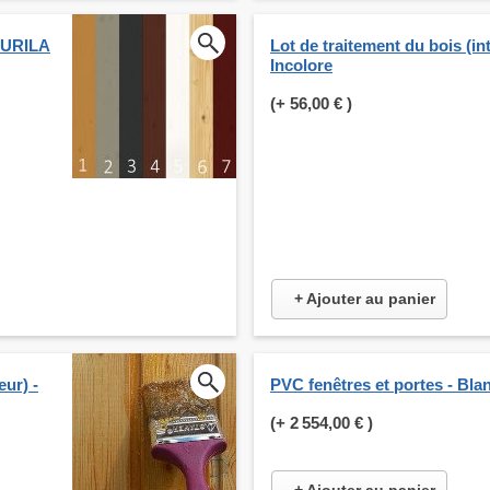
KKURILA
Lot de traitement du bois (int
Incolore
(+
56,00 €
)
+ Ajouter au panier
eur) -
PVC fenêtres et portes - Bla
(+
2 554,00 €
)