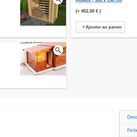
Auvent - 300 x 150 cm
(+
452,00 €
)
+ Ajouter au panier
Desc
Fich