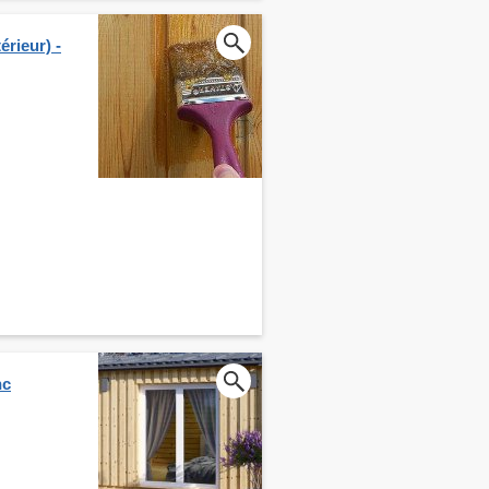
érieur) -
nc