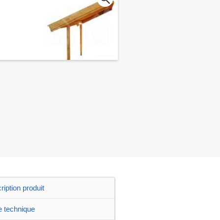
ription produit
e technique