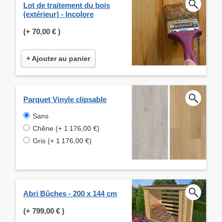
Lot de traitement du bois
(extérieur) - Incolore
(+
70,00 €
)
+ Ajouter au panier
Parquet Vinyle clipsable
Sans
Chêne (+ 1 176,00 €)
Gris (+ 1 176,00 €)
Abri Bûches - 200 x 144 cm
(+
799,00 €
)