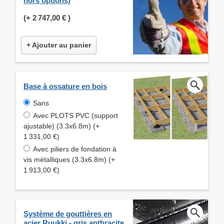
hors options)
(+
2 747,00 €
)
+ Ajouter au panier
Base à ossature en bois
Sans
Avec PLOTS PVC (support
ajustable) (3.3x6.8m) (+
1 331,00 €)
Avec piliers de fondation à
vis métalliques (3.3x6.8m) (+
1 913,00 €)
Système de gouttières en
acier Ruukki - gris anthracite