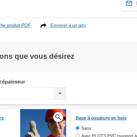
che produit PDF
Envoyer à un ami
ions que vous désirez
t épaisseur
rs
Base à ossature en bois
Sans
Avec PLOTS PVC (support aj