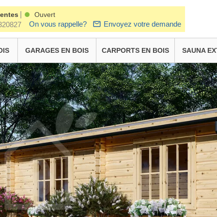
|
ventes
Ouvert
On vous rappelle?
Envoyez votre demande
320827
OIS
GARAGES EN BOIS
CARPORTS EN BOIS
SAUNA EX