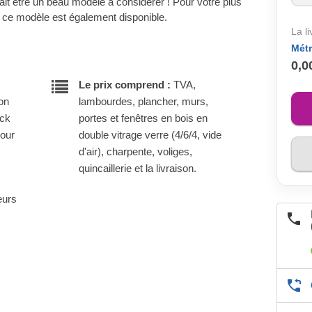
ait être un beau modèle à considérer ! Pour votre plus
e ce modèle est également disponible.
La l
Métr
0,0
Le prix comprend :
TVA,
son
lambourdes, plancher, murs,
ock
portes et fenêtres en bois en
pour
double vitrage verre (4/6/4, vide
d'air), charpente, voliges,
quincaillerie et la livraison.
eurs