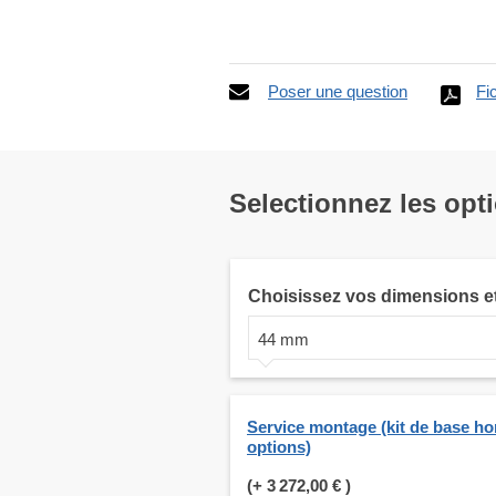
Poser une question
Fi
Selectionnez les opt
Choisissez vos dimensions e
44 mm
Service montage (kit de base ho
options)
(+
3 272,00 €
)