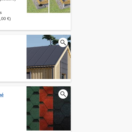
s
,00 €)
mé