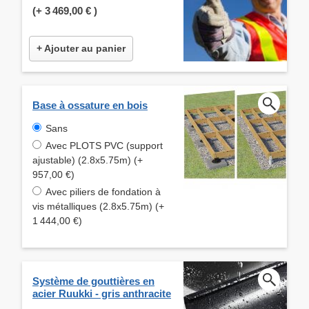
(+
3 469,00 €
)
+ Ajouter au panier
Base à ossature en bois
Sans
Avec PLOTS PVC (support
ajustable) (2.8x5.75m) (+
957,00 €)
Avec piliers de fondation à
vis métalliques (2.8x5.75m) (+
1 444,00 €)
Système de gouttières en
acier Ruukki - gris anthracite