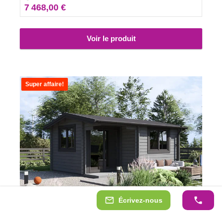
7 468,00 €
Voir le produit
Super affaire!
Écrivez-nous
Abri de jardin en bois OSLO (34 mm), 5x4 m, 20