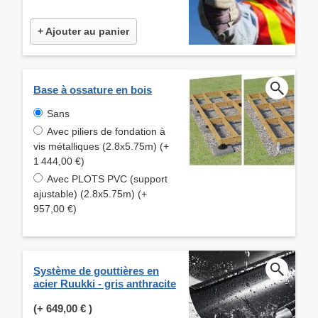
+ Ajouter au panier
Base à ossature en bois
Sans
Avec piliers de fondation à
vis métalliques (2.8x5.75m) (+
1 444,00 €)
Avec PLOTS PVC (support
ajustable) (2.8x5.75m) (+
957,00 €)
Système de gouttières en
acier Ruukki - gris anthracite
(+
649,00 €
)