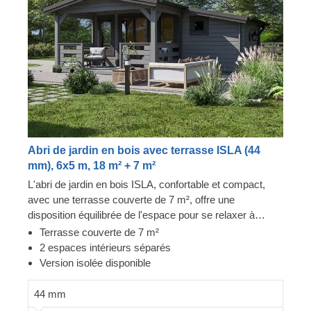
Abri de jardin en bois avec terrasse ISLA (44
mm), 6x5 m, 18 m² + 7 m²
L'abri de jardin en bois ISLA, confortable et compact,
avec une terrasse couverte de 7 m², offre une
disposition équilibrée de l'espace pour se relaxer à
l'intérieur comme à l'extérieur. Si vous êtes à la
Terrasse couverte de 7 m²
recherche d'un abri de style traditionnel pour votre jardin,
2 espaces intérieurs séparés
qui ne surchargera pas votre jardin tout en offrant une
Version isolée disponible
fonctionnalité optimale, ce modèle élégant pourrait être
celui qu'il vous faut. Pour votre plus grand confort, une
44 mm
version isolée de ce modèle est également disponible.