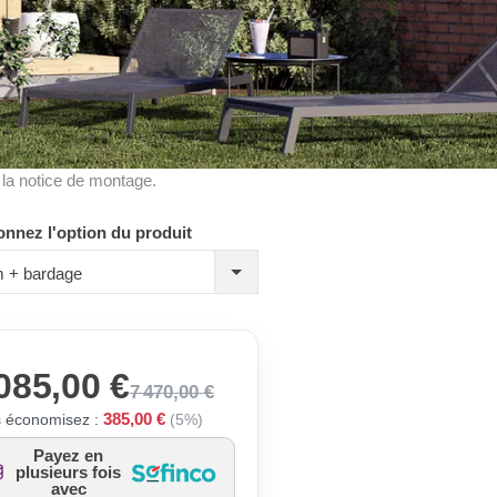
à la notice de montage.
onnez l'option du produit
 + bardage
085,00 €
7 470,00 €
385,00 €
 économisez :
(5%)
Payez en
plusieurs fois
avec