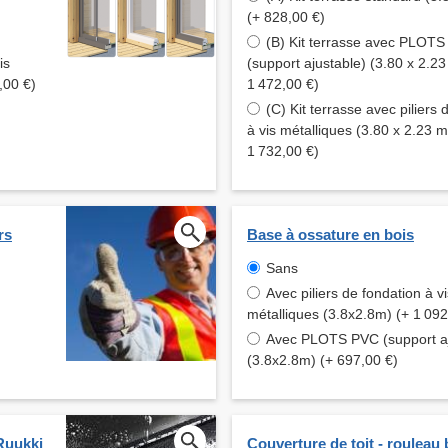
(+ 828,00 €)
(B) Kit terrasse avec PLOT
is
(support ajustable) (3.80 x 2.23
,00 €)
1 472,00 €)
(C) Kit terrasse avec piliers 
à vis métalliques (3.80 x 2.23 m
1 732,00 €)
rs
Base à ossature en bois
Sans
Avec piliers de fondation à vi
métalliques (3.8x2.8m) (+ 1 092
Avec PLOTS PVC (support aj
(3.8x2.8m) (+ 697,00 €)
Ruukki
Couverture de toit - rouleau