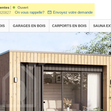
|
ventes
Ouvert
On vous rappelle?
Envoyez votre demande
320827
OIS
GARAGES EN BOIS
CARPORTS EN BOIS
SAUNA EX