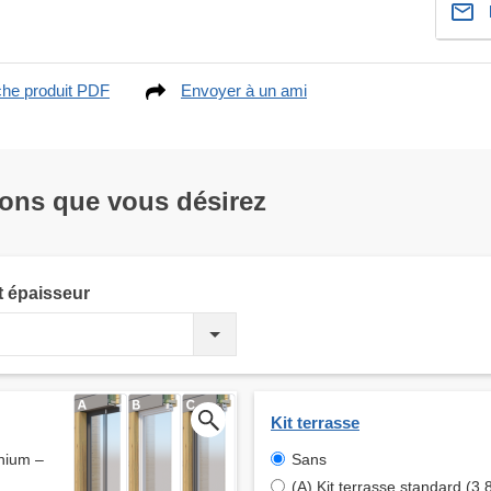
che produit PDF
Envoyer à un ami
ions que vous désirez
t épaisseur
Kit terrasse
inium –
Sans
(A) Kit terrasse standard (3.