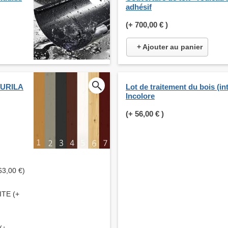
adhésif
(+
700,00 €
)
+ Ajouter au panier
KKURILA
Lot de traitement du bois (int
Incolore
(+
56,00 €
)
63,00 €)
ITE (+