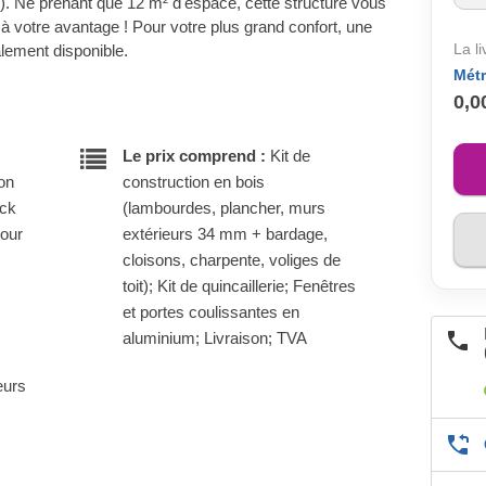
on). Ne prenant que 12 m² d'espace, cette structure vous
 à votre avantage ! Pour votre plus grand confort, une
La l
lement disponible.
Métr
0,0
Le prix comprend :
Kit de
son
construction en bois
ock
(lambourdes, plancher, murs
pour
extérieurs 34 mm + bardage,
cloisons, charpente, voliges de
toit); Kit de quincaillerie; Fenêtres
et portes coulissantes en
aluminium; Livraison; TVA
eurs