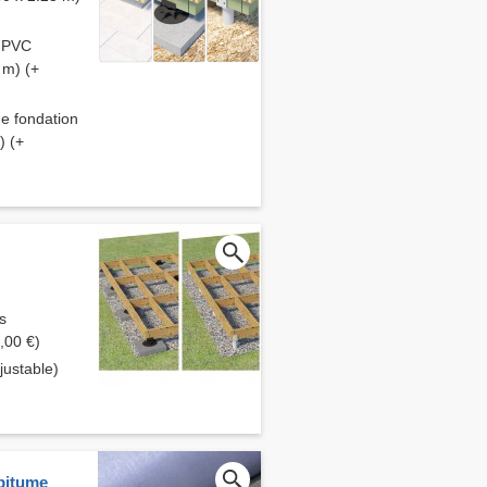
S PVC
 m) (+
de fondation
) (+
s
,00 €)
ustable)
 bitume