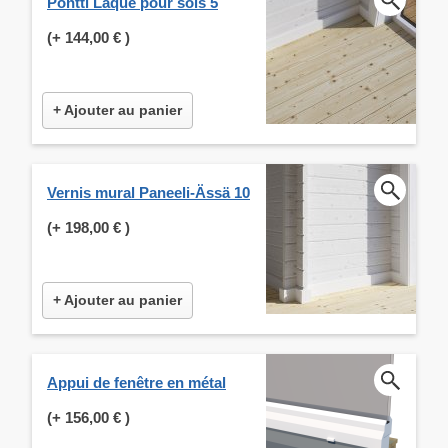
Pontti Laque pour sols 5
(+
144,00 €
)
+ Ajouter au panier
Vernis mural Paneeli-Ässä 10
(+
198,00 €
)
+ Ajouter au panier
Appui de fenêtre en métal
(+
156,00 €
)