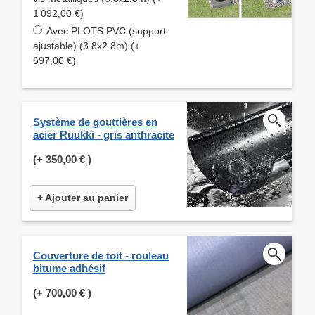
1 092,00 €)
Avec PLOTS PVC (support
ajustable) (3.8x2.8m) (+
697,00 €)
Système de gouttières en
acier Ruukki - gris anthracite
(+
350,00 €
)
+ Ajouter au panier
Couverture de toit - rouleau
bitume adhésif
(+
700,00 €
)