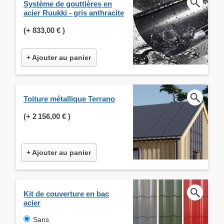
Système de gouttières en
acier Ruukki - gris anthracite
(+
833,00 €
)
+ Ajouter au panier
Toiture métallique Terrano
(+
2 156,00 €
)
+ Ajouter au panier
Kit de couverture en bac
acier
Sans