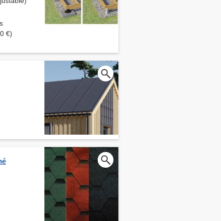
ustable)
s
0 €)
mé