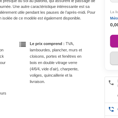
t presque du sol au plafond, qui assurent le passage de
journée. Une autre caractéristique intéressante est sa
La l
lièrement utile pendant les pauses de l'après-midi. Pour
on isolée de ce modèle est également disponible.
Métr
0,0
Le prix comprend :
TVA,
son
lambourdes, plancher, murs et
ock
cloisons, portes et fenêtres en
pour
bois en double vitrage verre
(4/6/4, vide d'air), charpente,
voliges, quincaillerie et la
livraison.
eurs