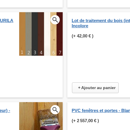
KKURILA
Lot de traitement du bois (int
Incolore
(+
42,00 €
)
+ Ajouter au panier
eur) -
PVC fenêtres et portes - Bla
(+
2 557,00 €
)