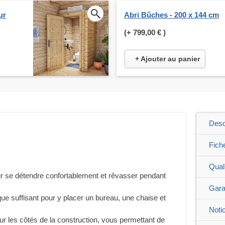
ur
Abri Bûches - 200 x 144 cm
(+
799,00 €
)
+ Ajouter au panier
Desc
Fich
Qual
ur se détendre confortablement et rêvasser pendant
Gara
que suffisant pour y placer un bureau, une chaise et
Noti
sur les côtés de la construction, vous permettant de