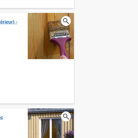
érieur) -
nc