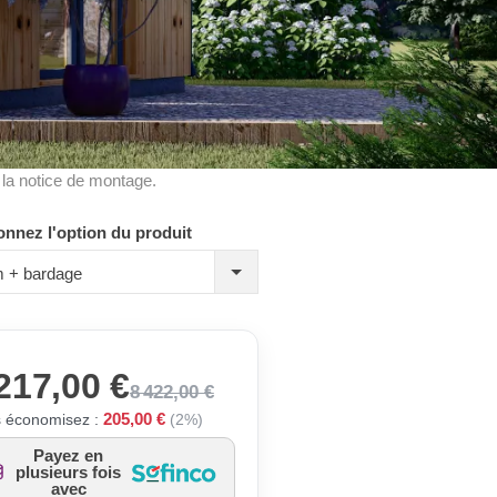
à la notice de montage.
onnez l'option du produit
 + bardage
217,00 €
8 422,00 €
205,00 €
 économisez :
(2%)
Payez en
plusieurs fois
avec