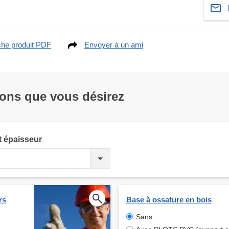
che produit PDF
Envoyer à un ami
ions que vous désirez
t épaisseur
rs
Base à ossature en bois
Sans