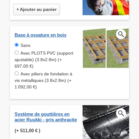
+ Ajouter au panier
Base à ossature en bois
Sans
Avec PLOTS PVC (support
ajustable) (3.8x2.8m) (+
697,00 €)
Avec piliers de fondation à
vis métalliques (3.8x2.8m) (+
1 092,00 €)
Système de gouttières en
acier Ruukki - gris anthracite
(+
511,00 €
)