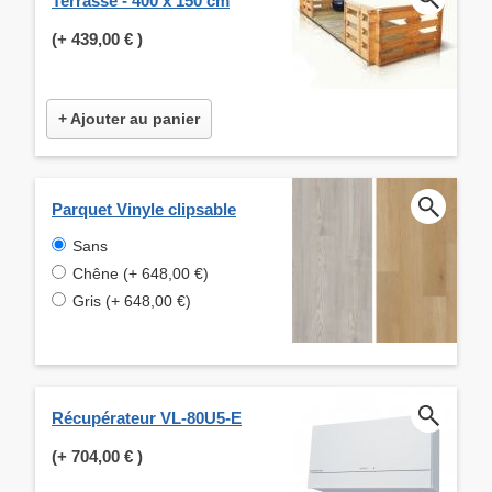
Terrasse - 400 x 150 cm
(+
439,00 €
)
+ Ajouter au panier
Parquet Vinyle clipsable
Sans
Chêne (+ 648,00 €)
Gris (+ 648,00 €)
Récupérateur VL-80U5-E
(+
704,00 €
)