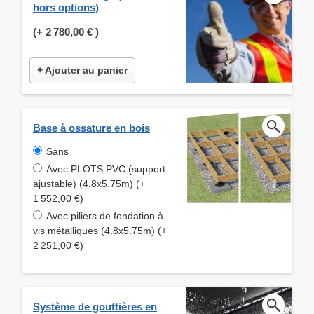
hors options)
(+
2 780,00 €
)
+ Ajouter au panier
Base à ossature en bois
Sans
Avec PLOTS PVC (support
ajustable) (4.8x5.75m) (+
1 552,00 €)
Avec piliers de fondation à
vis métalliques (4.8x5.75m) (+
2 251,00 €)
Système de gouttières en