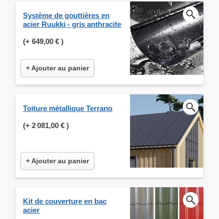
Système de gouttières en
acier Ruukki - gris anthracite
(+
649,00 €
)
+ Ajouter au panier
Toiture métallique Terrano
(+
2 081,00 €
)
+ Ajouter au panier
Kit de couverture en bac
acier