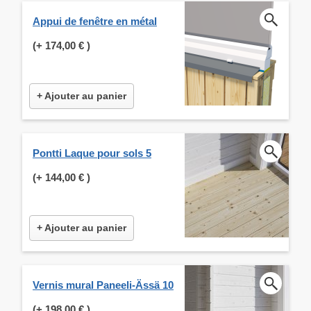
Appui de fenêtre en métal
(+
174,00 €
)
+ Ajouter au panier
Pontti Laque pour sols 5
(+
144,00 €
)
+ Ajouter au panier
Vernis mural Paneeli-Ässä 10
(+
198,00 €
)