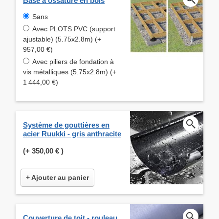
Base à ossature en bois
Sans
Avec PLOTS PVC (support
ajustable) (5.75x2.8m) (+
957,00 €)
Avec piliers de fondation à
vis métalliques (5.75x2.8m) (+
1 444,00 €)
Système de gouttières en
acier Ruukki - gris anthracite
(+
350,00 €
)
+ Ajouter au panier
Couverture de toit - rouleau