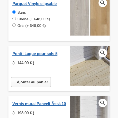
Parquet Vinyle clipsable
Sans
Chêne (+ 648,00 €)
Gris (+ 648,00 €)
Pontti Laque pour sols 5
(+
144,00 €
)
+ Ajouter au panier
Vernis mural Paneeli-Ässä 10
(+
198,00 €
)