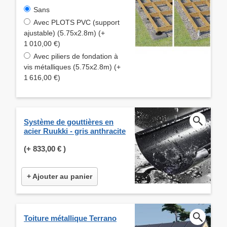
Sans
Avec PLOTS PVC (support
ajustable) (5.75x2.8m) (+
1 010,00 €)
Avec piliers de fondation à
vis métalliques (5.75x2.8m) (+
1 616,00 €)
Système de gouttières en
acier Ruukki - gris anthracite
(+
833,00 €
)
+ Ajouter au panier
Toiture métallique Terrano