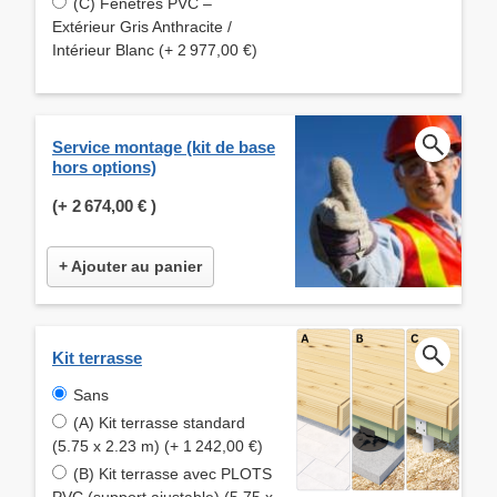
(C) Fenêtres PVC –
Extérieur Gris Anthracite /
Intérieur Blanc (+ 2 977,00 €)
Service montage (kit de base
hors options)
(+
2 674,00 €
)
+ Ajouter au panier
Kit terrasse
Sans
(A) Kit terrasse standard
(5.75 x 2.23 m) (+ 1 242,00 €)
(B) Kit terrasse avec PLOTS
PVC (support ajustable) (5.75 x