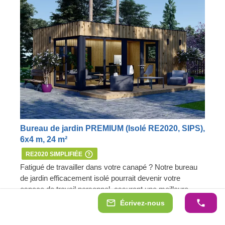
Bureau de jardin PREMIUM (Isolé RE2020, SIPS),
6x4 m, 24 m²
RE2020 SIMPLIFIÉE
Fatigué de travailler dans votre canapé ? Notre bureau
de jardin efficacement isolé pourrait devenir votre
espace de travail personnel, assurant une meilleure
productivité et un confort absolu. Disponibles en
Isolation thermique efficace
Écrivez-nous
plusieurs tailles, nos modèles en SIPs présentent un
Lumière naturelle abondante
look contemporain élégant, un revêtement vertical
Fenêtres et portes en PVC