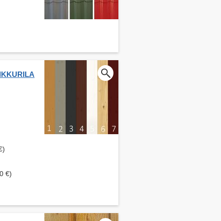
 TIKKURILA
€)
0 €)