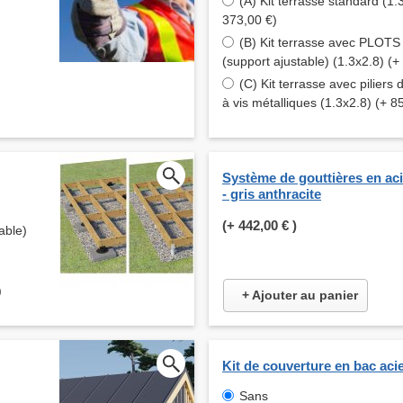
(A) Kit terrasse standard (1.
373,00 €)
(B) Kit terrasse avec PLOT
(support ajustable) (1.3x2.8) (+
(C) Kit terrasse avec piliers 
à vis métalliques (1.3x2.8) (+ 8
Système de gouttières en ac
- gris anthracite
(+
442,00 €
)
able)
)
+ Ajouter au panier
Kit de couverture en bac aci
Sans