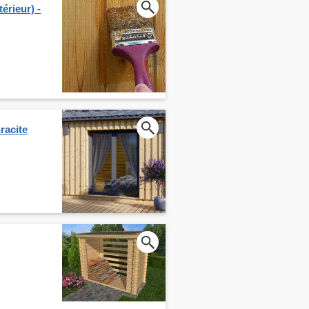
érieur) -
racite