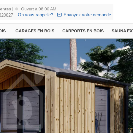
|
ventes
Ouvert à 08:00 AM
On vous rappelle?
Envoyez votre demande
320827
OIS
GARAGES EN BOIS
CARPORTS EN BOIS
SAUNA EX