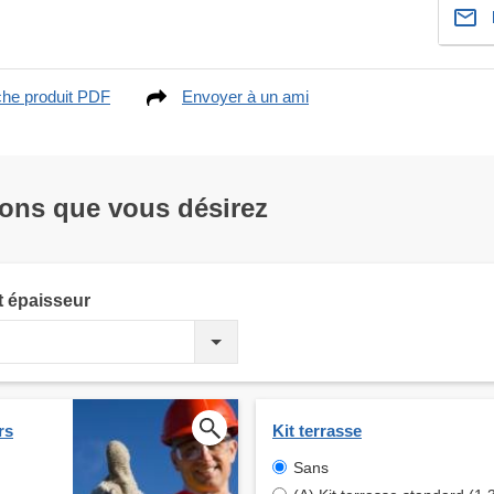
che produit PDF
Envoyer à un ami
ions que vous désirez
t épaisseur
rs
Kit terrasse
Sans