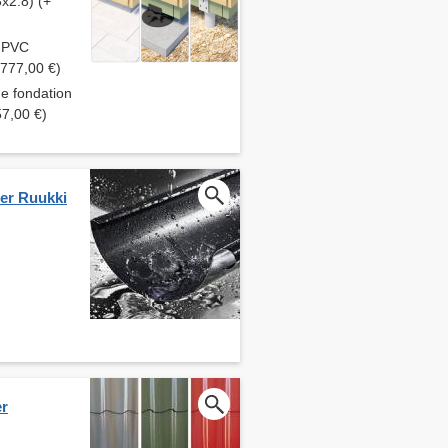
3x2.8) (+
S PVC
 777,00 €)
de fondation
57,00 €)
ier Ruukki
er