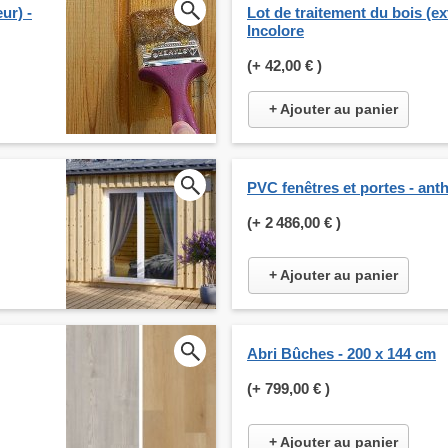
ur) -
Lot de traitement du bois (ext
Incolore
(+
42,00 €
)
+ Ajouter au panier
PVC fenêtres et portes - anth
(+
2 486,00 €
)
+ Ajouter au panier
Abri Bûches - 200 x 144 cm
(+
799,00 €
)
+ Ajouter au panier