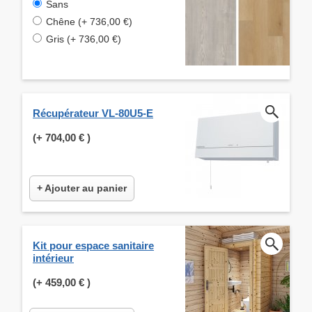
Sans
Chêne (+ 736,00 €)
Gris (+ 736,00 €)
Récupérateur VL-80U5-E
(+
704,00 €
)
+ Ajouter au panier
Kit pour espace sanitaire
intérieur
(+
459,00 €
)