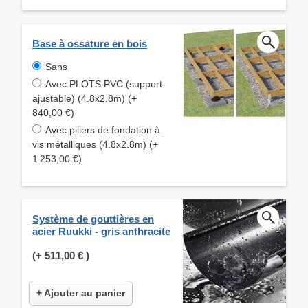
Base à ossature en bois
Sans
Avec PLOTS PVC (support
ajustable) (4.8x2.8m) (+
840,00 €)
Avec piliers de fondation à
vis métalliques (4.8x2.8m) (+
1 253,00 €)
Système de gouttières en
acier Ruukki - gris anthracite
(+
511,00 €
)
+ Ajouter au panier