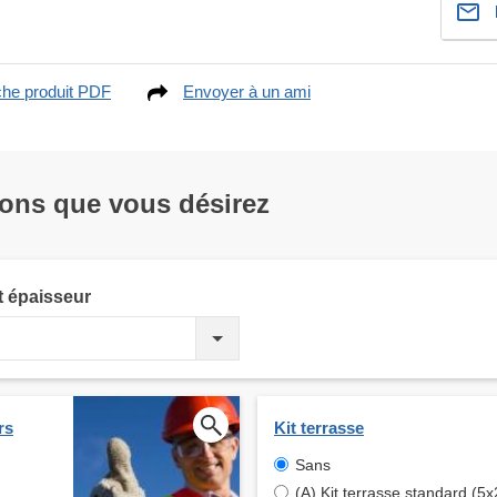
che produit PDF
Envoyer à un ami
ions que vous désirez
t épaisseur
rs
Kit terrasse
Sans
(A) Kit terrasse standard (5x