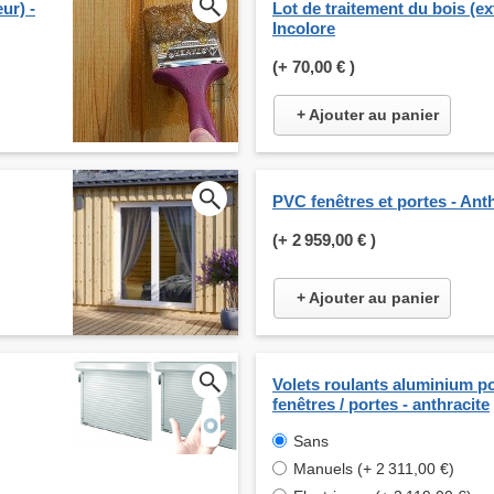
ur) -
Lot de traitement du bois (ext
Incolore
(+
70,00 €
)
+ Ajouter au panier
PVC fenêtres et portes - Ant
(+
2 959,00 €
)
+ Ajouter au panier
Volets roulants aluminium p
fenêtres / portes - anthracite
Sans
Manuels (+ 2 311,00 €)