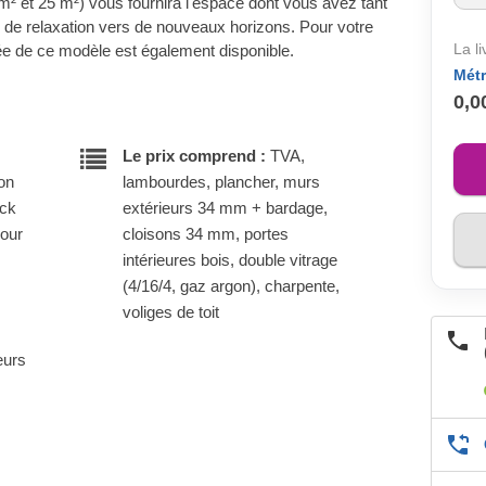
0 m² et 25 m²) vous fournira l'espace dont vous avez tant
e de relaxation vers de nouveaux horizons. Pour votre
La l
lée de ce modèle est également disponible.
Métr
0,0
Le prix comprend :
TVA,
son
lambourdes, plancher, murs
ock
extérieurs 34 mm + bardage,
pour
cloisons 34 mm, portes
intérieures bois, double vitrage
(4/16/4, gaz argon), charpente,
voliges de toit
eurs