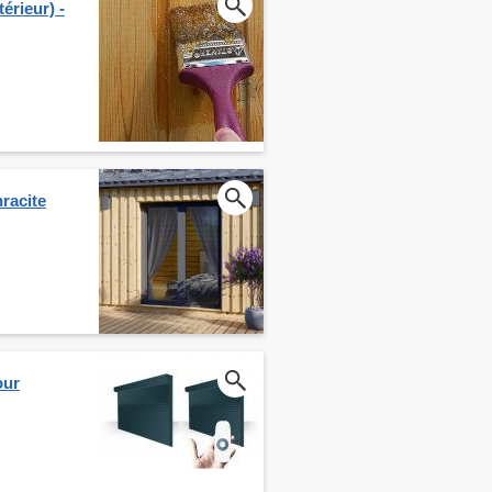
érieur) -
hracite
our