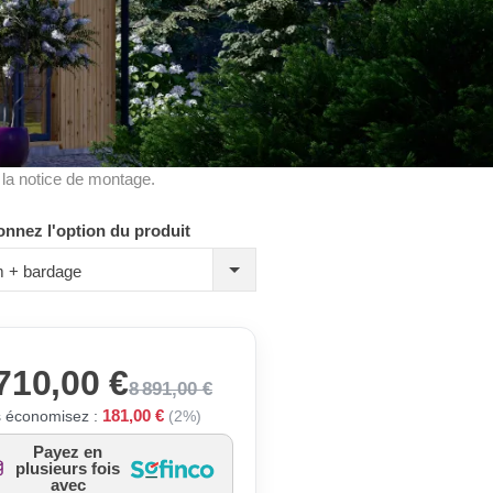
à la notice de montage.
onnez l'option du produit
 + bardage
710,00 €
8 891,00 €
181,00 €
 économisez :
(2%)
Payez en
plusieurs fois
avec