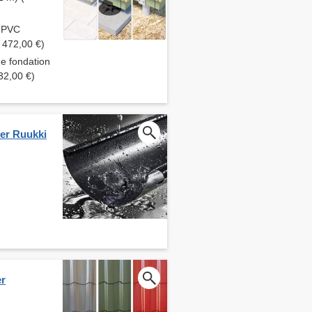
S PVC
1 472,00 €)
de fondation
32,00 €)
ier Ruukki
er