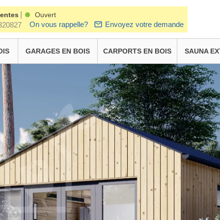
|
ventes
Ouvert
On vous rappelle?
Envoyez votre demande
320827
OIS
GARAGES EN BOIS
CARPORTS EN BOIS
SAUNA EX