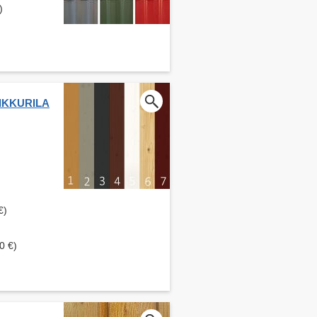
)
 TIKKURILA
€)
0 €)