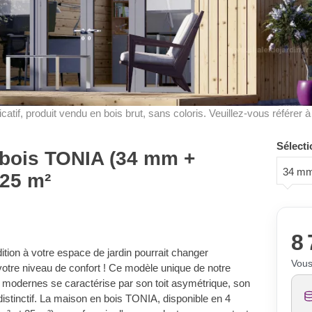
dicatif, produit vendu en bois brut, sans coloris. Veuillez-vous référer 
Sélecti
n bois TONIA (34 mm +
34 mm
 25 m²
8 
ition à votre espace de jardin pourrait changer
Vous
votre niveau de confort ! Ce modèle unique de notre
in modernes se caractérise par son toit asymétrique, son
istinctif. La maison en bois TONIA, disponible en 4