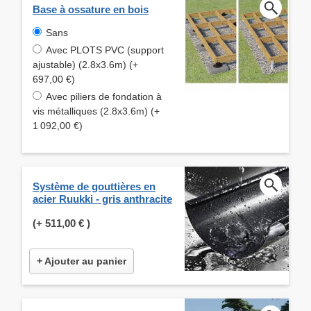
Base à ossature en bois
Sans
Avec PLOTS PVC (support
ajustable) (2.8x3.6m) (+
697,00 €)
Avec piliers de fondation à
vis métalliques (2.8x3.6m) (+
1 092,00 €)
Système de gouttières en
acier Ruukki - gris anthracite
(+
511,00 €
)
+ Ajouter au panier