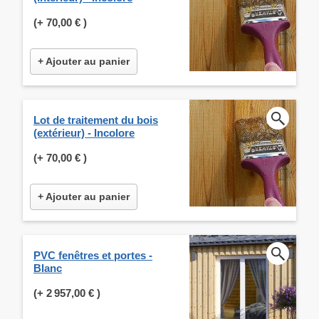
(+
70,00 €
)
+ Ajouter au panier
Lot de traitement du bois
(extérieur) - Incolore
(+
70,00 €
)
+ Ajouter au panier
PVC fenêtres et portes -
Blanc
(+
2 957,00 €
)