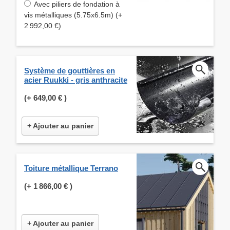
Avec piliers de fondation à
vis métalliques (5.75x6.5m) (+
2 992,00 €)
Système de gouttières en
acier Ruukki - gris anthracite
(+
649,00 €
)
+ Ajouter au panier
Toiture métallique Terrano
(+
1 866,00 €
)
+ Ajouter au panier