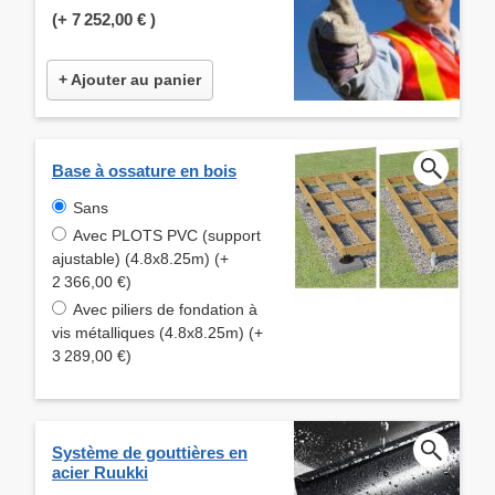
(+
7 252,00 €
)
+ Ajouter au panier
Base à ossature en bois
Sans
Avec PLOTS PVC (support
ajustable) (4.8x8.25m) (+
2 366,00 €)
Avec piliers de fondation à
vis métalliques (4.8x8.25m) (+
3 289,00 €)
Système de gouttières en
acier Ruukki