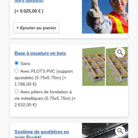
hors options)
(+
6 025,00 €
)
+ Ajouter au panier
Base à ossature en bois
Sans
Avec PLOTS PVC (support
ajustable) (5.75x5.75m) (+
1 786,00 €)
Avec piliers de fondation à
vis métalliques (5.75x5.75m) (+
2 632,00 €)
Système de gouttières en
acier Ruukki