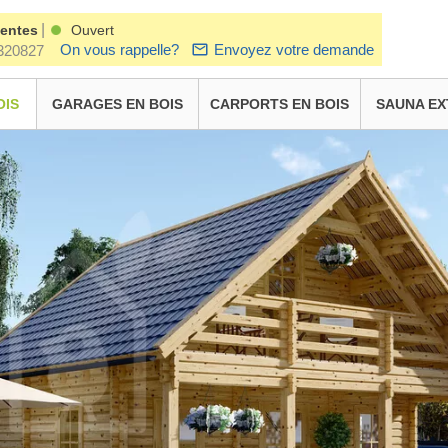
|
ventes
Ouvert
On vous rappelle?
Envoyez votre demande
320827
OIS
GARAGES EN BOIS
CARPORTS EN BOIS
SAUNA EX