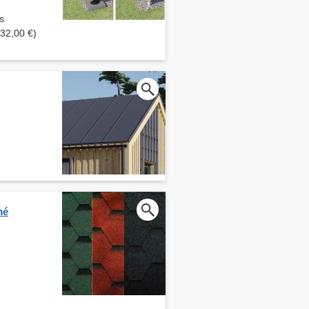
s
632,00 €)
mé