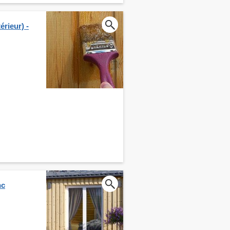
érieur) -
nc