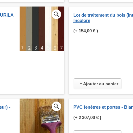
KKURILA
Lot de traitement du bois (int
Incolore
(+
154,00 €
)
+ Ajouter au panier
eur) -
PVC fenêtres et portes - Bla
(+
2 307,00 €
)