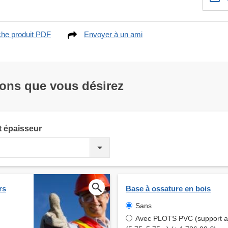
che produit PDF
Envoyer à un ami
ions que vous désirez
t épaisseur
rs
Base à ossature en bois
Sans
Avec PLOTS PVC (support aj