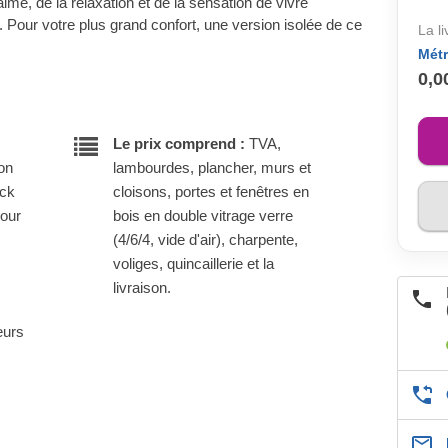
calme, de la relaxation et de la sensation de vivre
. Pour votre plus grand confort, une version isolée de ce
La l
Métr
0,0
Le prix comprend :
TVA,
son
lambourdes, plancher, murs et
ock
cloisons, portes et fenêtres en
pour
bois en double vitrage verre
(4/6/4, vide d'air), charpente,
voliges, quincaillerie et la
livraison.
eurs