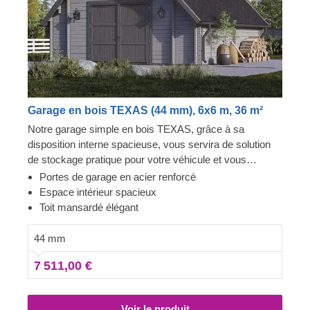
Garage en bois TEXAS (44 mm), 6x6 m, 36 m²
Notre garage simple en bois TEXAS, grâce à sa
disposition interne spacieuse, vous servira de solution
de stockage pratique pour votre véhicule et vous
fournira suffisamment d'espace pour garder en toute
Portes de garage en acier renforcé
sécurité votre voiture, vos pneus, vos outils et divers
Espace intérieur spacieux
autres articles. Les grandes portes de garage
Toit mansardé élégant
renforcées en acier assureront la sécurité et la longévité
de la structure et vous permettront d'entrer et de sortir
44 mm
facilement du garage. Profitez de la forme originale et
7 511,00 €
exclusive de ce joli bâtiment de garage et de tous les
avantages qu'il procure !
Voir le produit