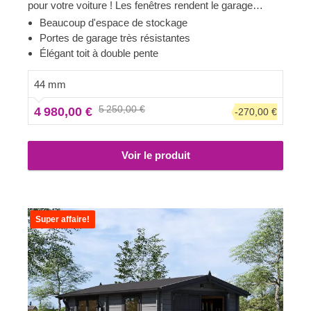
pour votre voiture ! Les fenêtres rendent le garage
lumineux et accueillant, et la construction robuste
Beaucoup d'espace de stockage
assure la sécurité de votre voiture. Préparez-vous à
Portes de garage très résistantes
faire moins d'allers-retours à la station de lavage et à
Élégant toit à double pente
être fier de montrer votre toute nouvelle construction en
bois à vos invités. CLASSIC est un petit bijou qui
44 mm
apporte de grands avantages !
5 250,00 €
4 980,00 €
-270,00 €
Voir le produit
Super affaire!