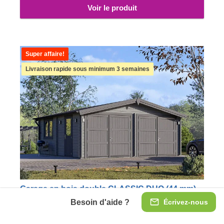
Voir le produit
Super affaire!
Livraison rapide sous minimum 3 semaines
Garage en bois double CLASSIC DUO (44 mm),
6x6 m, 36 m²
Besoin d'aide ?
Écrivez-nous
CLASSIC DUO est le garage tout-en-un qui vous