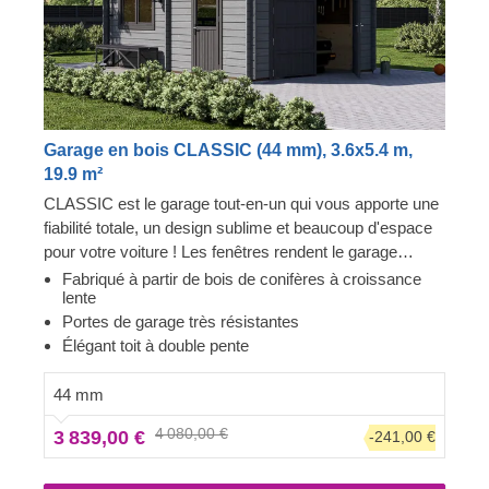
Garage en bois CLASSIC (44 mm), 3.6x5.4 m,
19.9 m²
CLASSIC est le garage tout-en-un qui vous apporte une
fiabilité totale, un design sublime et beaucoup d'espace
pour votre voiture ! Les fenêtres rendent le garage
lumineux et accueillant, et la construction robuste
Fabriqué à partir de bois de conifères à croissance
lente
assure la sécurité de votre voiture. Préparez-vous à
Portes de garage très résistantes
faire moins d'allers-retours à la station de lavage et à
Élégant toit à double pente
être fier de montrer votre toute nouvelle construction en
bois à vos invités. CLASSIC est un petit bijou qui
44 mm
apporte de grands avantages !
4 080,00 €
3 839,00 €
-241,00 €