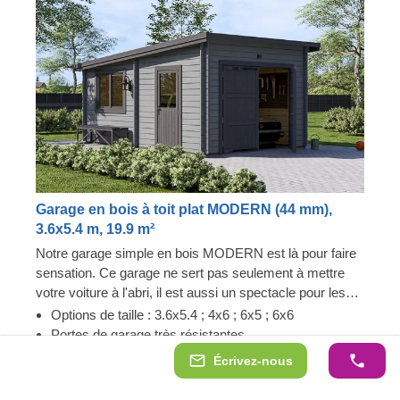
Garage en bois à toit plat MODERN (44 mm),
3.6x5.4 m, 19.9 m²
Notre garage simple en bois MODERN est là pour faire
sensation. Ce garage ne sert pas seulement à mettre
votre voiture à l'abri, il est aussi un spectacle pour les
yeux ! Préparez-vous à garer votre voiture du premier
Options de taille : 3.6x5.4 ; 4x6 ; 6x5 ; 6x6
coup dans un garage baigné de lumière. De plus, vous
Portes de garage très résistantes
n'aurez plus jamais besoin de déblayer la neige sur le
Design moderne et original
Écrivez-nous
toit de votre voiture, désormais, elle sera toujours prête
à partir ! Décorez votre garage comme vous le
44 mm