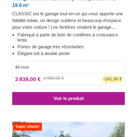
19.9 m²
CLASSIC est le garage tout-en-un qui vous apporte une
fiabilité totale, un design sublime et beaucoup d'espace
pour votre voiture ! Les fenêtres rendent le garage
lumineux et accueillant, et la construction robuste
Fabriqué à partir de bois de conifères à croissance
lente
assure la sécurité de votre voiture. Préparez-vous à
Portes de garage très résistantes
faire moins d'allers-retours à la station de lavage et à
Élégant toit à double pente
être fier de montrer votre toute nouvelle construction en
bois à vos invités. CLASSIC est un petit bijou qui
44 mm
apporte de grands avantages !
4 080,00 €
3 839,00 €
-241,00 €
Voir le produit
Super affaire!