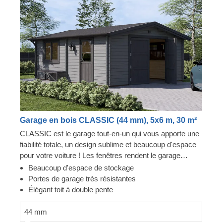
Garage en bois CLASSIC (44 mm), 5x6 m, 30 m²
CLASSIC est le garage tout-en-un qui vous apporte une
fiabilité totale, un design sublime et beaucoup d'espace
pour votre voiture ! Les fenêtres rendent le garage
lumineux et accueillant, et la construction robuste
Beaucoup d'espace de stockage
assure la sécurité de votre voiture. Préparez-vous à
Portes de garage très résistantes
faire moins d'allers-retours à la station de lavage et à
Élégant toit à double pente
être fier de montrer votre toute nouvelle construction en
bois à vos invités. CLASSIC est un petit bijou qui
44 mm
apporte de grands avantages !